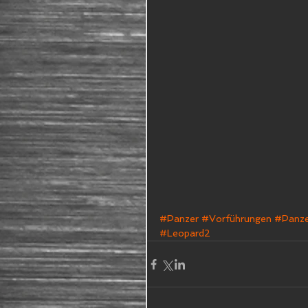
#Panzer
#Vorführungen
#Panze
#Leopard2