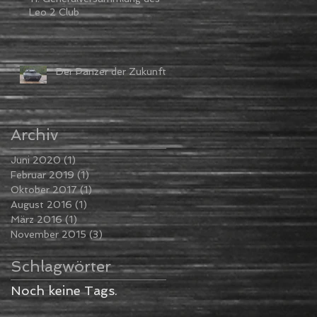
Leo 2 Club
Der Panzer der Zukunft
Archiv
Juni 2020
(1)
1 Beitrag
Februar 2019
(1)
1 Beitrag
Oktober 2017
(1)
1 Beitrag
August 2016
(1)
1 Beitrag
März 2016
(1)
1 Beitrag
November 2015
(3)
3 Beiträge
Schlagwörter
Noch keine Tags.