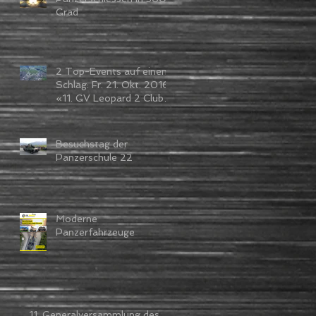
Grad
2 Top-Events auf einen
Schlag: Fr. 21. Okt. 2016
«11. GV Leopard 2 Club»
Sa. 22. Okt. «Thun
meets Ar
Besuchstag der
Panzerschule 22
Moderne
Panzerfahrzeuge
11. Generalversammlung des