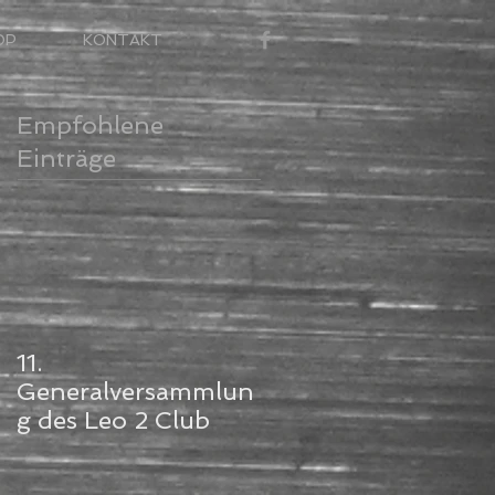
OP
KONTAKT
Empfohlene
Einträge
11.
Generalversammlun
g des Leo 2 Club