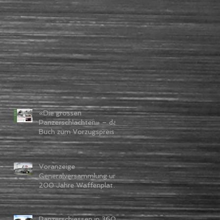
«Die grossen
Panzerschlachten» – das
Buch zum Vorzugspreis
für Mitglieder
Voranzeige
Generalversammlung und
200 Jahre Waffenplatz
Thun
Panzerschiessen in 360